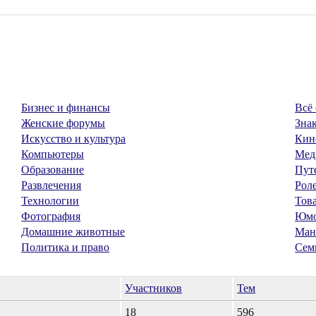
Бизнес и финансы
Всё 
Женские форумы
Знак
Искусство и культура
Кин
Компьютеры
Мед
Образование
Пут
Развлечения
Рол
Технологии
Тов
Фотография
Юм
Домашние животные
Ман
Политика и право
Сем
Участников
Тем
18
596