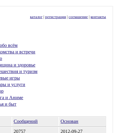
каталог
|
регистрация
|
соглашение
|
контакты
обо всём
омства и встречи
о
ицина и здоровье
ешествия и туризм
евые игры
ары и услуги
ор
га и Аниме
ья и быт
Сообщений
Основан
20757
2012-09-27