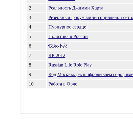
2
Реальность Джимми Харта
3
Резервный форум мини социальной сети
4
Пурпурное сердце!
5
Политика в России
6
快乐小家
7
RP-2012
8
Russian Life Role Play
9
Код Москвы: расшифровываем город вме
10
Работа в Орле