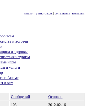
каталог
|
регистрация
|
соглашение
|
контакты
обо всём
омства и встречи
о
ицина и здоровье
ешествия и туризм
евые игры
ары и услуги
ор
га и Аниме
ья и быт
Сообщений
Основан
108
2012-02-16