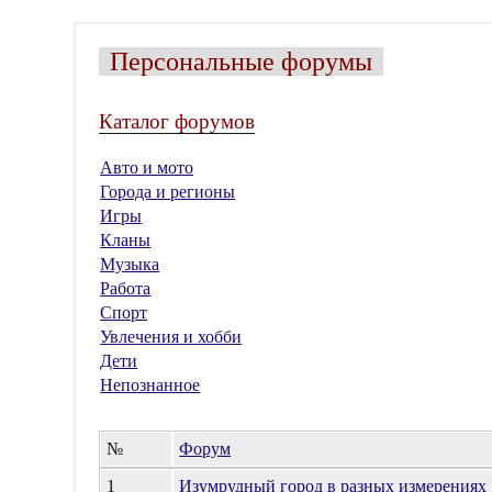
Персональные форумы
Каталог форумов
Авто и мото
Города и регионы
Игры
Кланы
Музыка
Работа
Спорт
Увлечения и хобби
Дети
Непознанное
№
Форум
1
Изумрудный город в разных измерениях