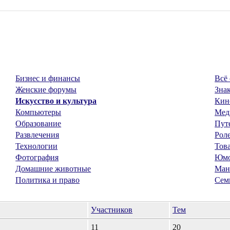
Бизнес и финансы
Всё 
Женские форумы
Знак
Искусство и культура
Кин
Компьютеры
Мед
Образование
Пут
Развлечения
Рол
Технологии
Тов
Фотография
Юм
Домашние животные
Ман
Политика и право
Сем
Участников
Тем
11
20